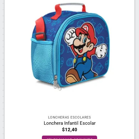
variantes.
Las
opciones
se
pueden
elegir
en
la
página
de
producto
LONCHERAS ESCOLARES
Lonchera Infantil Escolar
$
12,40