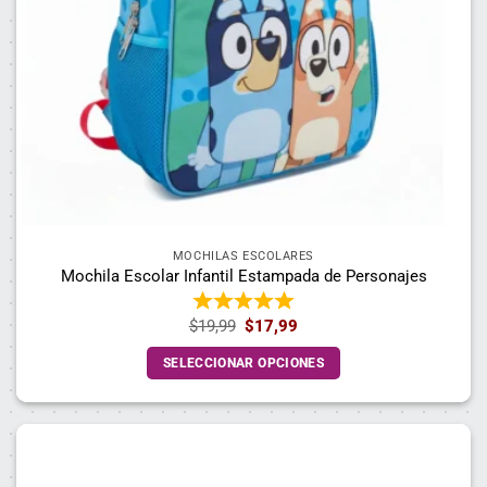
MOCHILAS ESCOLARES
Mochila Escolar Infantil Estampada de Personajes
El
El
$
19,99
$
17,99
precio
precio
original
actual
SELECCIONAR OPCIONES
era:
es:
$19,99.
$17,99.
Este
producto
tiene
múltiples