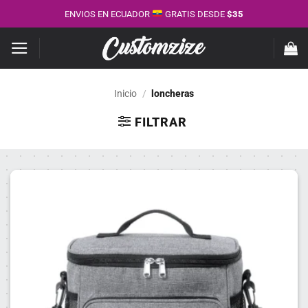
Saltar
ENVIOS EN ECUADOR
GRATIS DESDE
$35
al
contenido
Inicio
/
loncheras
FILTRAR