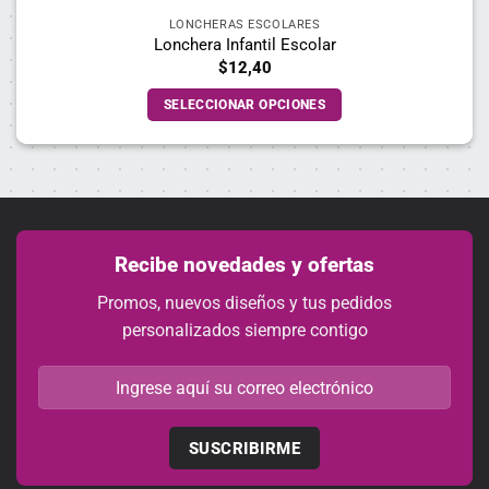
LONCHERAS ESCOLARES
Lonchera Infantil Escolar
$
12,40
SELECCIONAR OPCIONES
Este
producto
tiene
múltiples
variantes.
Las
Recibe novedades y ofertas
opciones
Promos, nuevos diseños y tus pedidos
se
personalizados siempre contigo
pueden
elegir
en
la
página
de
producto