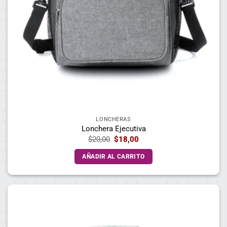
LONCHERAS
Lonchera Ejecutiva
El
El
$
20,00
$
18,00
precio
precio
original
actual
AÑADIR AL CARRITO
era:
es:
$20,00.
$18,00.