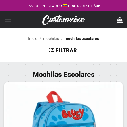
Saltar
ENVIOS EN ECUADOR
GRATIS DESDE
$35
al
contenido
Inicio
/
mochilas
/
mochilas escolares
FILTRAR
Mochilas Escolares