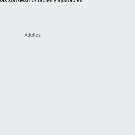
rreas son desmontables y ajustables.
Adultos