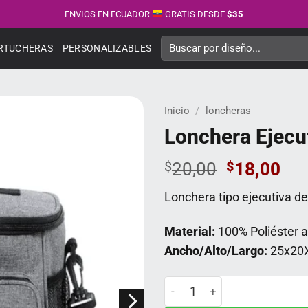
ENVIOS EN ECUADOR
GRATIS DESDE
$35
Buscar
RTUCHERAS
PERSONALIZABLES
por:
Inicio
/
loncheras
Lonchera Ejecu
El
El
$
20,00
$
18,00
precio
pre
Lonchera tipo ejecutiva de
original
act
era:
es:
Material:
100% Poliéster a
$20,00.
$18
Ancho/Alto/Largo:
25x20
Lonchera Ejecutiva cantidad