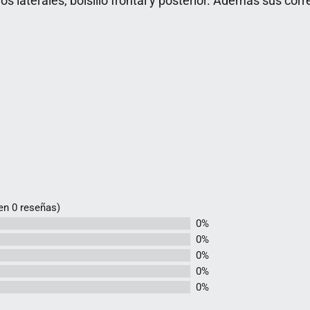
los laterales, bolsillo frontal y posterior. Además sus co
 en 0 reseñas)
0%
0%
0%
0%
0%