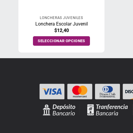
LONCHERAS JUVENILES
Lonchera Escolar Juvenil
$
12,40
SELECCIONAR OPCIONES
Este
producto
tiene
múltiples
variantes.
Las
opciones
se
pueden
elegir
en
la