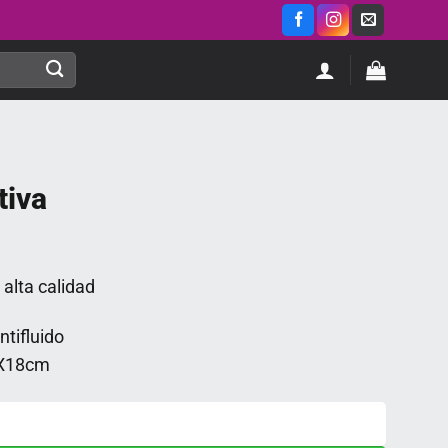
tiva
cio
 alta calidad
ual
ntifluido
,00.
X18cm